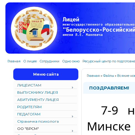
Лицей
межгосударственного образовательно
"Белорусско-Российски
имени Л.Е. Маневича
Главная
О лицее
Сотрудники
Одно окно
Ресурсный центр по подготовк
Меню сайта
Главная
»
Файлы
»
Всякие но
ЛИЦЕИСТАМ
ПОЗДРАВЛЯЕМ!
ВЫПУСКНИКУ ЛИЦЕЯ
АБИТУРИЕНТУ ЛИЦЕЯ
7-9 
РОДИТЕЛЯМ
ПЕДАГОГАМ
Минске
Страничка психолога
ОО "БРСМ"