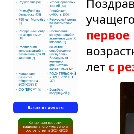
Поздра
Родителям
Уголок правовых
[94]
знаний
[30]
Размаўляй па
Лицейские
учащего
беларуску
субботы
[136]
[306]
750 лет Могилёву
Ресурсный центр
[5]
по математике
[8]
перво
Ресурсный центр
Расписания
по астрономии
консультатций и
[18]
экзаменов для IX
классов
[2]
возрас
Расписания
80-летие
консультатций и
освобождения
экзаменов для XI
Республики
классов
Беларусь от
[3]
лет
с ре
немецко-
фашистских
захватчиков
[24]
Концепция
РОДИТЕЛЬСКИЙ
развития
УНИВЕРСИТЕТ
общества на
[27]
2024-2025
[7]
ОО "БРСМ"
Борьба с
[16]
коррупцией
[11]
Важные проекты
Концепция развития
национального культурного
пространства на 2024–2026