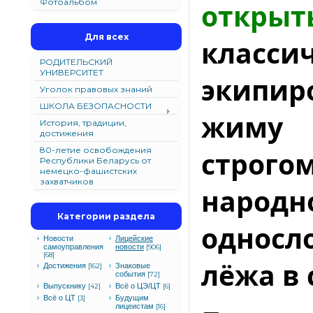
Фотоальбом
открыт
Для всех
класси
РОДИТЕЛЬСКИЙ
УНИВЕРСИТЕТ
экипир
Уголок правовых знаний
ШКОЛА БЕЗОПАСНОСТИ
жиму 
История, традиции,
достижения
80-летие освобождения
строг
Республики Беларусь от
немецко-фашистских
захватчиков
народ
Категории раздела
односл
Новости
Лицейские
самоуправления
новости
[906]
[68]
лёжа в 
Достижения
Знаковые
[162]
события
[72]
Выпускнику
Всё о ЦЭ/ЦТ
[42]
[6]
Всё о ЦТ
Будущим
[3]
лицеистам
[16]