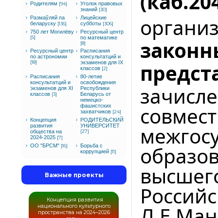
(каб.2
Родителям
Уголок правовых
[94]
знаний
[30]
органи
Размаўляй па
Лицейские
беларуску
субботы
[136]
[306]
750 лет Могилёву
Ресурсный центр
[5]
по математике
законн
[8]
Ресурсный центр
Расписания
по астрономии
консультатций и
[18]
экзаменов для IX
предст
классов
[2]
Расписания
80-летие
консультатций и
освобождения
зачи
экзаменов для XI
Республики
классов
Беларусь от
[3]
немецко-
фашистских
совме
захватчиков
[24]
Концепция
РОДИТЕЛЬСКИЙ
развития
УНИВЕРСИТЕТ
межгос
общества на
[27]
2024-2025
[7]
ОО "БРСМ"
Борьба с
образ
[16]
коррупцией
[11]
высшего
Важные проекты
Россий
Концепция развития
Л.Е.Ма
национального культурного
пространства на 2024–2026