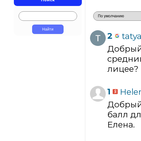
2
tat
Добрый
средний
лицее? 
1
Hele
Добрый
балл дл
Елена.