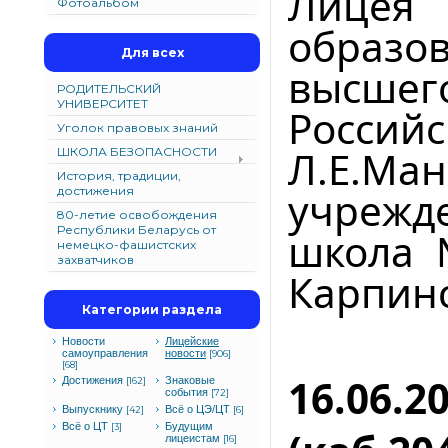
Лицея
Фотоальбом
образ
Для всех
высшего
РОДИТЕЛЬСКИЙ
УНИВЕРСИТЕТ
Россий
Уголок правовых знаний
Л.Е.Ма
ШКОЛА БЕЗОПАСНОСТИ
История, традиции,
достижения
учрежд
80-летие освобождения
Республики Беларусь от
школа 
немецко-фашистских
захватчиков
Карпин
Категории раздела
Новости
Лицейские
самоуправления
новости
[906]
[68]
16.06.2
Достижения
Знаковые
[162]
события
[72]
Выпускнику
Всё о ЦЭ/ЦТ
[42]
[6]
Всё о ЦТ
Будущим
[3]
лицеистам
[16]