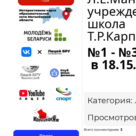
годы
учрежд
школа
Т.Р.Кар
№1 - №
в 18.
15
Категория
:
Просмотро
Всего комментариев
:
3
Поиск