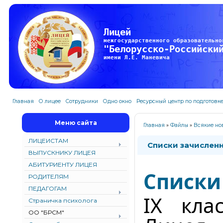
Лицей
межгосударственного образовательно
"Белорусско-Российски
имени Л.Е. Маневича
Главная
О лицее
Сотрудники
Одно окно
Ресурсный центр по подготовк
Меню сайта
Главная
»
Файлы
»
Всякие но
ЛИЦЕИСТАМ
Списки зачисленн
ВЫПУСКНИКУ ЛИЦЕЯ
АБИТУРИЕНТУ ЛИЦЕЯ
Списки
РОДИТЕЛЯМ
ПЕДАГОГАМ
IX кла
Страничка психолога
ОО "БРСМ"