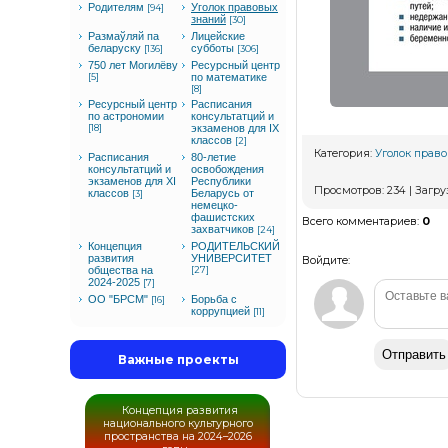
Родителям
Уголок правовых
[94]
знаний
[30]
Размаўляй па
Лицейские
беларуску
субботы
[136]
[306]
750 лет Могилёву
Ресурсный центр
[5]
по математике
[8]
Ресурсный центр
Расписания
по астрономии
консультатций и
[18]
экзаменов для IX
классов
[2]
Категория
:
Уголок прав
Расписания
80-летие
консультатций и
освобождения
экзаменов для XI
Республики
Просмотров
:
234
|
Загру
классов
Беларусь от
[3]
немецко-
фашистских
Всего комментариев
:
0
захватчиков
[24]
Концепция
РОДИТЕЛЬСКИЙ
развития
УНИВЕРСИТЕТ
Войдите:
общества на
[27]
2024-2025
[7]
ОО "БРСМ"
Борьба с
[16]
коррупцией
[11]
Отправить
Важные проекты
Концепция развития
национального культурного
пространства на 2024–2026