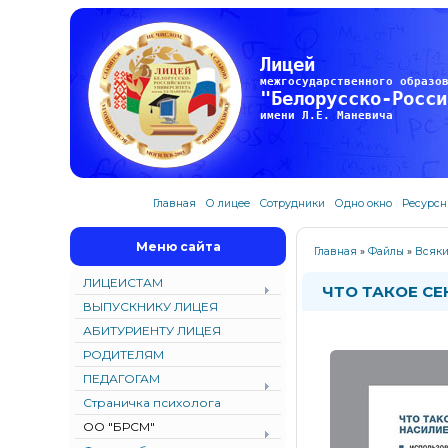
Лицей
межгосударственного образо
"Белорусско-Росси
имени Л.Е. Маневича
Главная
О лицее
Сотрудники
Одно окно
Ресурсн
Меню сайта
Главная
»
Файлы
»
Всяки
ЛИЦЕИСТАМ
ЧТО ТАКОЕ С
ВЫПУСКНИКУ ЛИЦЕЯ
АБИТУРИЕНТУ ЛИЦЕЯ
РОДИТЕЛЯМ
ПЕДАГОГАМ
Страничка психолога
ОО "БРСМ"