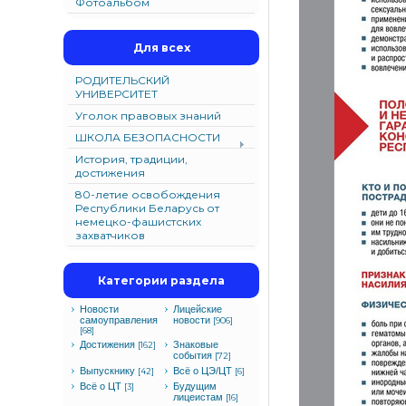
Фотоальбом
Для всех
РОДИТЕЛЬСКИЙ
УНИВЕРСИТЕТ
Уголок правовых знаний
ШКОЛА БЕЗОПАСНОСТИ
История, традиции,
достижения
80-летие освобождения
Республики Беларусь от
немецко-фашистских
захватчиков
Категории раздела
Новости
Лицейские
самоуправления
новости
[906]
[68]
Достижения
Знаковые
[162]
события
[72]
Выпускнику
Всё о ЦЭ/ЦТ
[42]
[6]
Всё о ЦТ
Будущим
[3]
лицеистам
[16]