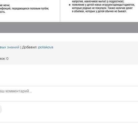
овых знаний
|
Добавил
:
poliakova
зок
:
0