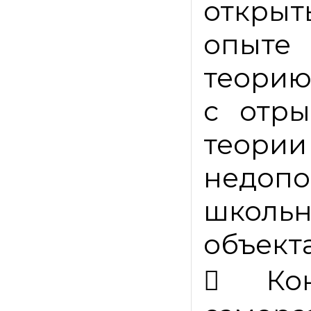
открыт
опыте
теорию
с отры
теории
недопо
школ
объект

Ко