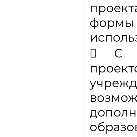
проек
фор
исполь

С 
проек
учреж
возмо
дополн
образ