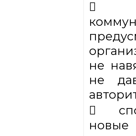

комм
пред
органи
не нав
не да
автори

сп
новые 