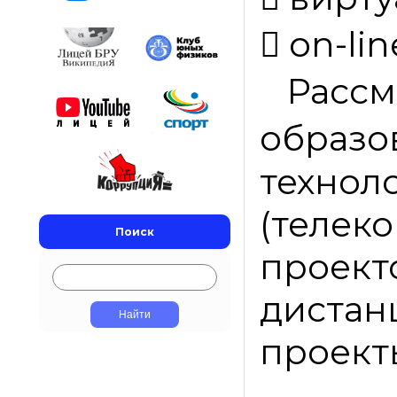

on-lin
Расс
образо
техно
(телек
Поиск
прое
диста
проект