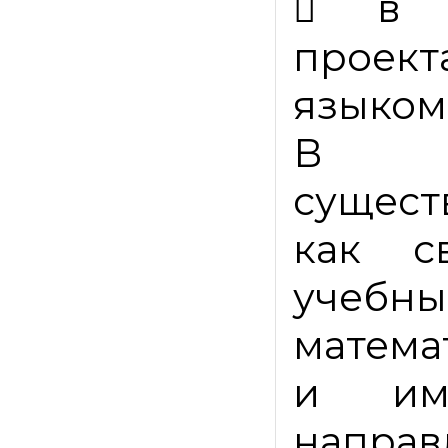

в 
проект
языком
В си
сущес
как с
учебны
математ
и им
направ