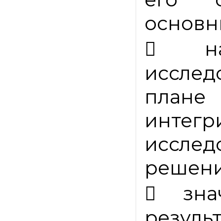
основн

исслед
плане
интег
исслед
решени

зн
резул