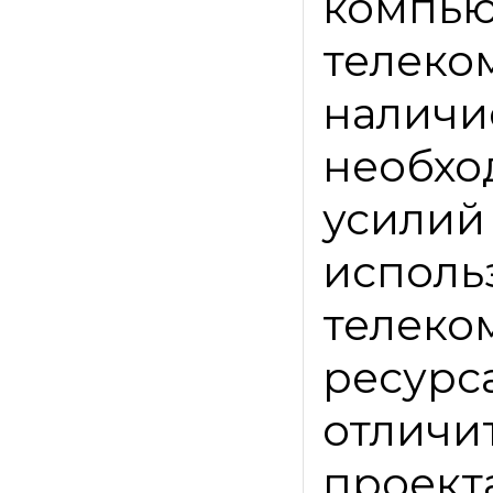
компью
телек
нал
необх
усил
испо
телек
ресур
отличи
проекта