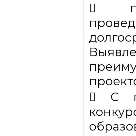

прове
долгос
Выя
преим
проекто

С 
конк
образо