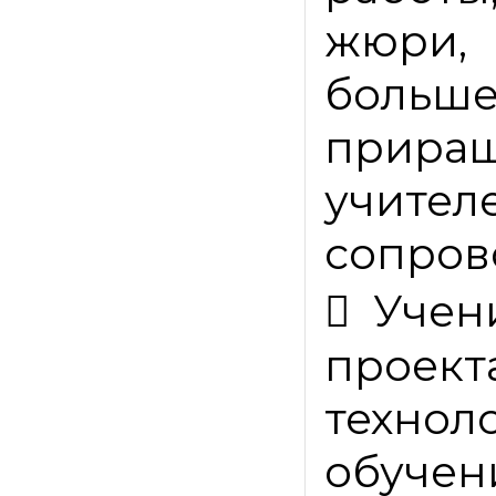
жюри, 
боль
прира
учител
сопров

Учен
прое
техно
обучен