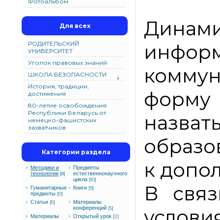
Фотоальбом
Дина
Для всех
РОДИТЕЛЬСКИЙ
инфор
УНИВЕРСИТЕТ
Уголок правовых знаний
комму
ШКОЛА БЕЗОПАСНОСТИ
История, традиции,
форму 
достижения
80-летие освобождения
Республики Беларусь от
назват
немецко-фашистских
захватчиков
образо
Категории раздела
к допо
Методики и
Предметы
технологии
естественнонаучного
[8]
цикла
[10]
В связ
Гуманитарные
Книги
[9]
предметы
[0]
Статьи
Материалы
[6]
конференций
[5]
услов
Материалы
Открытый урок
[2]