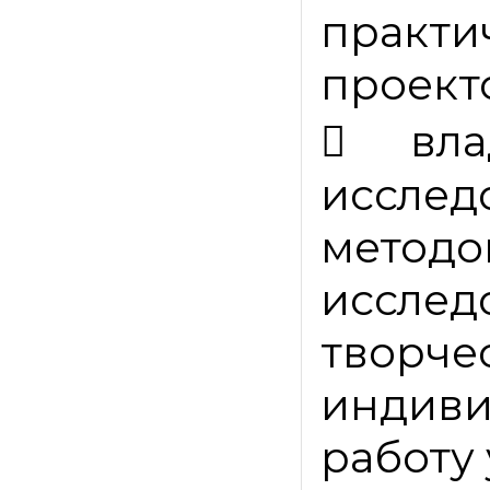
практ
проект

вл
исслед
методо
исслед
творче
индив
работу