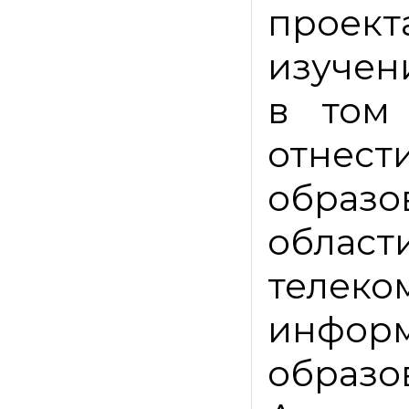
проект
изучен
в том
отнест
образ
обл
тел
инфо
образо