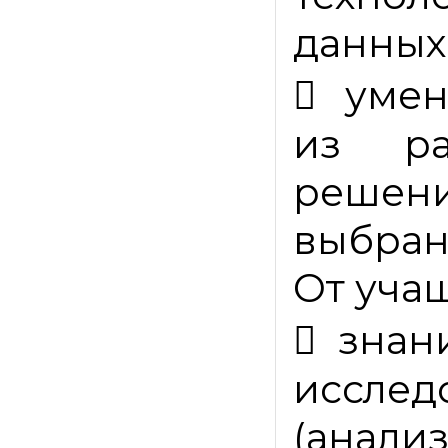
данных

умен
из ра
реше
выбран
От уча

знан
иссле
(анал