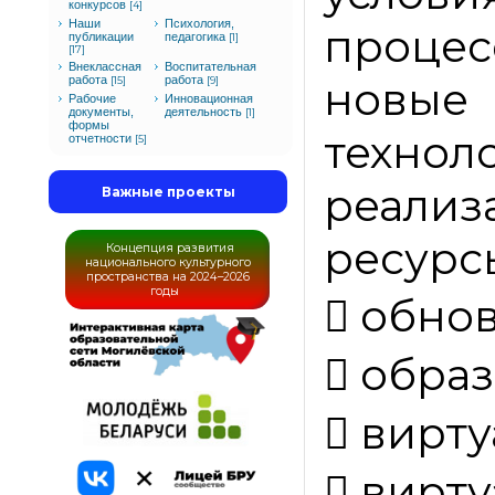
конкурсов
[4]
Наши
Психология,
процес
публикации
педагогика
[1]
[17]
Внеклассная
Воспитательная
работа
работа
новы
[15]
[9]
Рабочие
Инновационная
документы,
деятельность
[1]
формы
техн
отчетности
[5]
реализ
Важные проекты
ресурс
Концепция развития
национального культурного
пространства на 2024–2026
годы

обно

образ

вирту

вирту