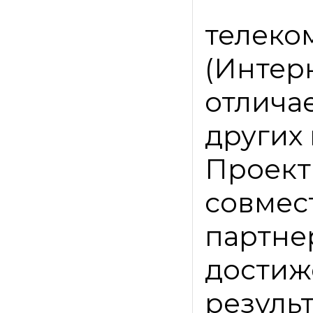
телек
(Инте
отлича
других
Проект
совм
партн
дости
резуль