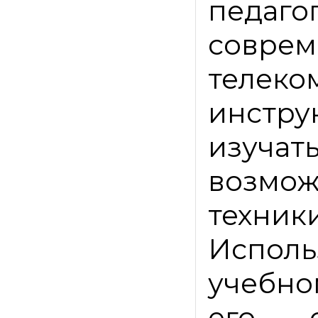
педаго
совр
телек
инстру
изуча
возмо
техник
Исполь
учебно
его с