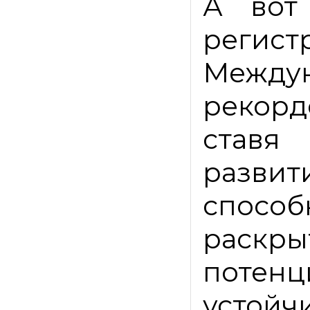
А вот
регист
Меж
рекор
ставя
разв
спосо
раскр
поте
усто