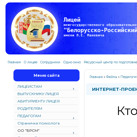
Лицей
межгосударственного образовательно
"Белорусско-Российски
имени Л.Е. Маневича
Главная
О лицее
Сотрудники
Одно окно
Ресурсный центр по подготовк
Меню сайта
Главная
»
Файлы
»
Педагоги
ЛИЦЕИСТАМ
ИНТЕРНЕТ-ПРОЕ
ВЫПУСКНИКУ ЛИЦЕЯ
АБИТУРИЕНТУ ЛИЦЕЯ
Кто
РОДИТЕЛЯМ
ПЕДАГОГАМ
Страничка психолога
ОО "БРСМ"