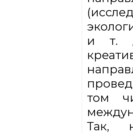
(иссле
эколог
и т. 
креати
напра
провед
том ч
междун
Так, 