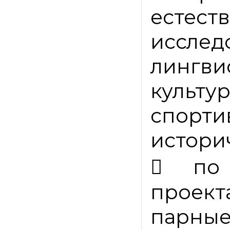
естест
исслед
лингви
культу
спорт
истори

по
проек
парные