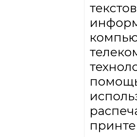
текс
инфо
компью
телеко
технол
помощ
испол
распе
принте