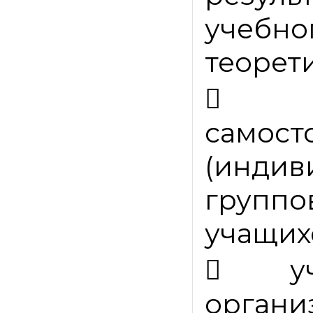
учебно
теорети

самост
(инди
груп
учащих

орга