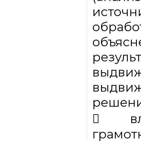
источн
обраб
объя
резу
выдви
выдвиж
решени

в
грам