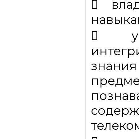

вла
навыка

интегр
знани
пред
позн
сод
телеко