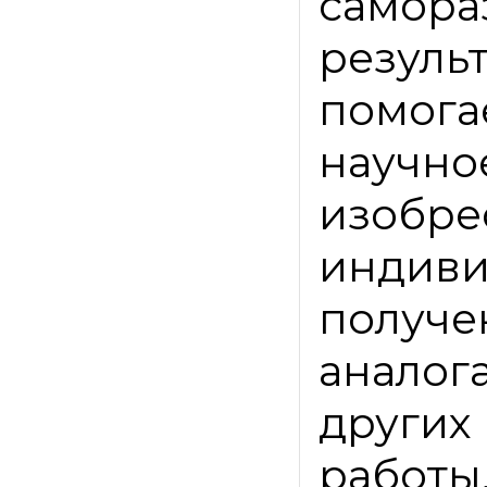
самора
резул
помог
научн
изоб
индиви
получ
анало
других
работы