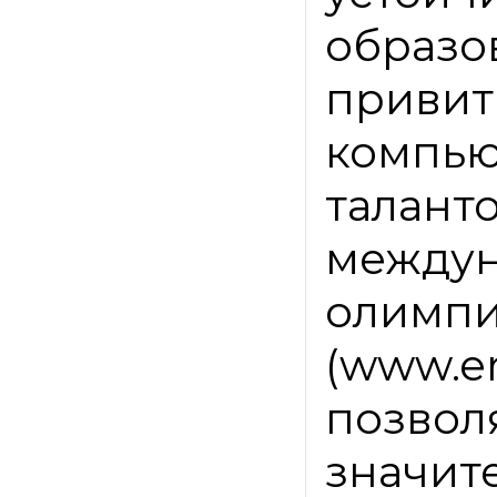
образ
привит
компь
талант
межд
олимп
(www.e
позв
значи