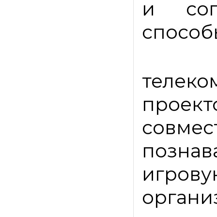
и сог
способ
телеко
проект
сов
познав
игро
орган