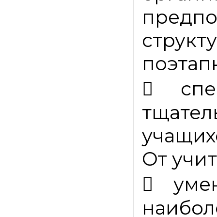
предп
структ
поэтапн

сп
тщате
учащихс
От учит

уме
наиб