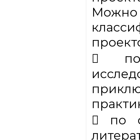
Можно
класси
проекто

п
исслед
прикл
практи

по 
литер