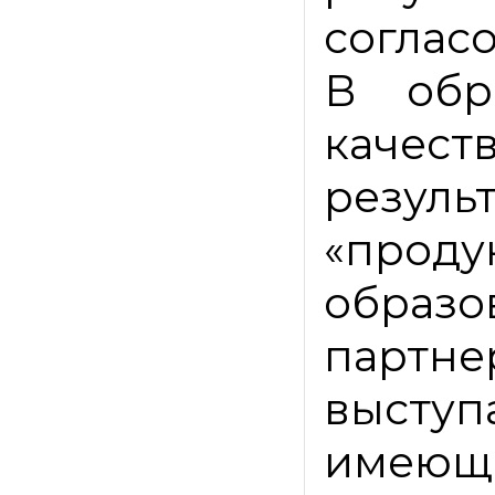
соглас
В обр
каче
резуль
«пр
образ
партн
выступ
имеющи