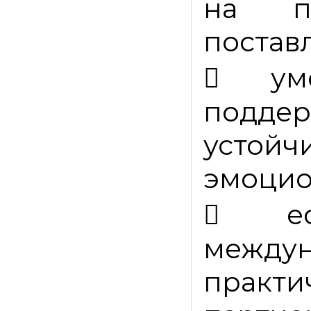
на п
постав

ум
поддер
устой
эмоцио

межд
практи