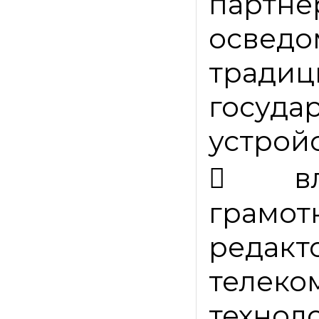
парт
осведо
тра
госуда
устройс

в
грам
редакт
телеко
технол