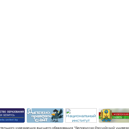
тельного учреждения высшего образования "Белорусско-Российский универси