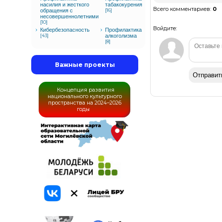
насилия и жесткого
табакокурения
Всего комментариев
:
0
обращения с
[16]
несовершеннолетними
[10]
Войдите:
Кибербезопасность
Профилактика
[43]
алкоголизма
[8]
Важные проекты
Отправит
Концепция развития
национального культурного
пространства на 2024–2026
годы