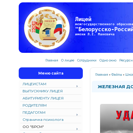
Лицей
межгосударственного образов
"Белорусско-Росси
имени Л.Е. Маневича
Главная
О лицее
Сотрудники
Одно окно
Ресурсн
Меню сайта
Главная
»
Файлы
»
Школ
ЛИЦЕИСТАМ
ЖЕЛЕЗНАЯ ДО
ВЫПУСКНИКУ ЛИЦЕЯ
АБИТУРИЕНТУ ЛИЦЕЯ
РОДИТЕЛЯМ
ПЕДАГОГАМ
Страничка психолога
ОО "БРСМ"