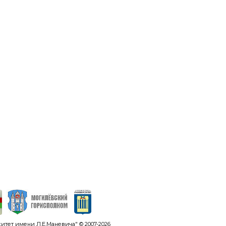
тет имени Л.Е.Маневича" © 2007-
2026