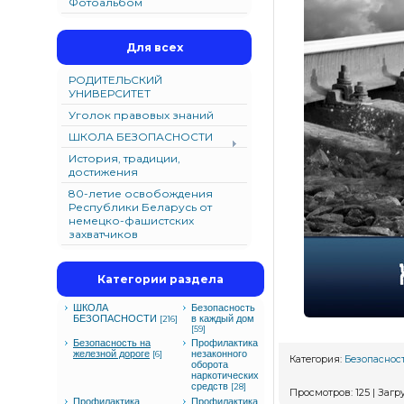
Фотоальбом
Для всех
РОДИТЕЛЬСКИЙ
УНИВЕРСИТЕТ
Уголок правовых знаний
ШКОЛА БЕЗОПАСНОСТИ
История, традиции,
достижения
80-летие освобождения
Республики Беларусь от
немецко-фашистских
захватчиков
Категории раздела
ШКОЛА
Безопасность
БЕЗОПАСНОСТИ
в каждый дом
[216]
[59]
Безопасность на
Профилактика
железной дороге
незаконного
[6]
Категория
:
Безопасност
оборота
наркотических
средств
[28]
Просмотров
:
125
|
Загр
Профилактика
Профилактика