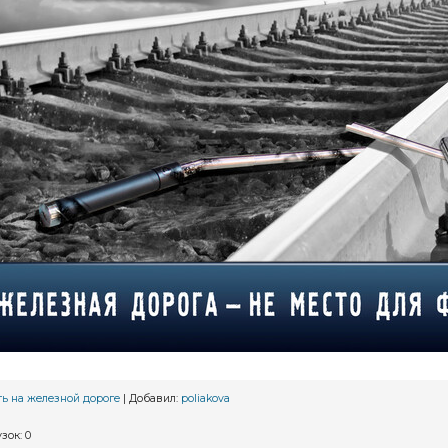
ь на железной дороге
|
Добавил
:
poliakova
узок
:
0