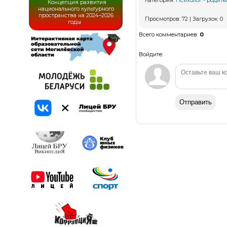
Категория
:
Психолог - родит
Концепция развития
национального культурного
пространства на 2024–2026
Просмотров
:
72
|
Загрузок
:
0
годы
Всего комментариев
:
0
Войдите:
Отправить