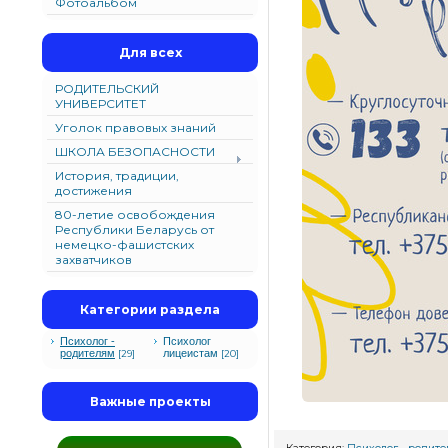
Фотоальбом
Для всех
РОДИТЕЛЬСКИЙ
УНИВЕРСИТЕТ
Уголок правовых знаний
ШКОЛА БЕЗОПАСНОСТИ
История, традиции,
достижения
80-летие освобождения
Республики Беларусь от
немецко-фашистских
захватчиков
Категории раздела
Психолог -
Психолог
родителям
лицеистам
[29]
[20]
Важные проекты