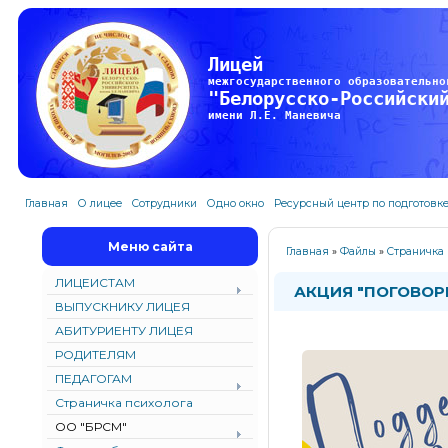
Лицей
межгосударственного образовательно
"Белорусско-Российски
имени Л.Е. Маневича
Главная
О лицее
Сотрудники
Одно окно
Ресурсный центр по подготовк
Меню сайта
Главная
»
Файлы
»
Страничка 
ЛИЦЕИСТАМ
АКЦИЯ "ПОГОВОР
ВЫПУСКНИКУ ЛИЦЕЯ
АБИТУРИЕНТУ ЛИЦЕЯ
РОДИТЕЛЯМ
ПЕДАГОГАМ
Страничка психолога
ОО "БРСМ"