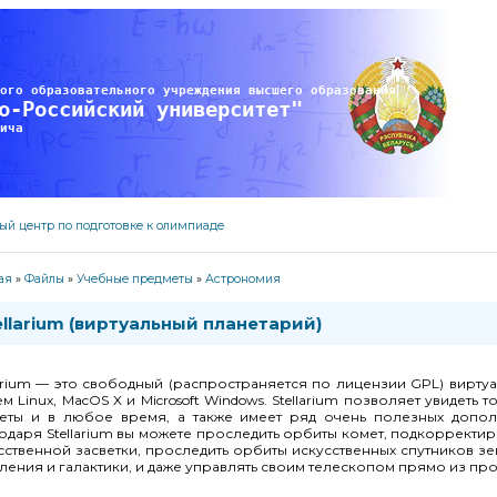
ого образовательного учреждения высшего образования
о-Российский университет" 
ича
ый центр по подготовке к олимпиаде
ая
»
Файлы
»
Учебные предметы
»
Астрономия
ellarium (виртуальный планетарий)
larium — это свободный (распространяется по лицензии GPL) вирт
ем Linux, MacOS X и Microsoft Windows. Stellarium позволяет увидет
еты и в любое время, а также имеет ряд очень полезных допол
одаря Stellarium вы можете проследить орбиты комет, подкорректи
сственной засветки, проследить орбиты искусственных спутников зем
ления и галактики, и даже управлять своим телескопом прямо из пр