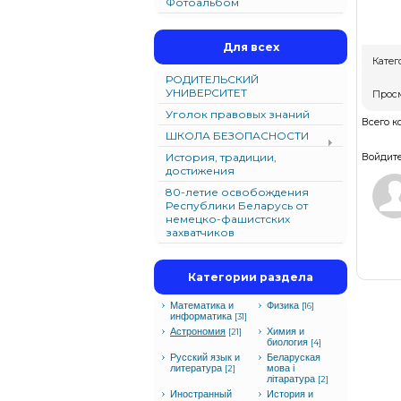
Фотоальбом
Для всех
Катег
РОДИТЕЛЬСКИЙ
УНИВЕРСИТЕТ
Прос
Уголок правовых знаний
Всего 
ШКОЛА БЕЗОПАСНОСТИ
История, традиции,
Войдите
достижения
80-летие освобождения
Республики Беларусь от
немецко-фашистских
захватчиков
Категории раздела
Математика и
Физика
[16]
информатика
[31]
Астрономия
Химия и
[21]
биология
[4]
Русский язык и
Беларуская
литература
мова i
[2]
лiтаратура
[2]
Иностранный
История и