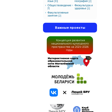
язык
география
[10]
[2]
Обществоведение
Физкультура и
[1]
здоровье
[2]
Факультативные
занятия
[2]
Важные проекты
Концепция развития
национального культурного
пространства на 2024–2026
годы