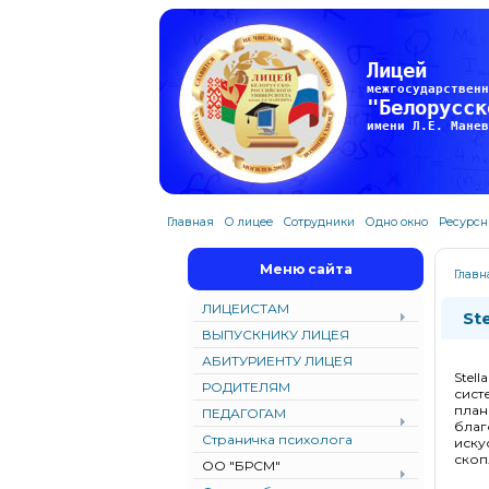
Лицей
межгосударственн
"Белорусск
имени Л.Е. Манев
Главная
О лицее
Сотрудники
Одно окно
Ресурсн
Меню сайта
Главн
ЛИЦЕИСТАМ
St
ВЫПУСКНИКУ ЛИЦЕЯ
АБИТУРИЕНТУ ЛИЦЕЯ
Stel
РОДИТЕЛЯМ
сист
план
ПЕДАГОГАМ
благ
Страничка психолога
иску
скоп
ОО "БРСМ"