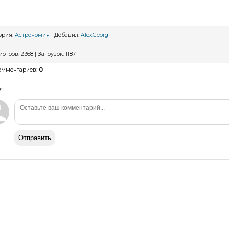
ория
:
Астрономия
|
Добавил
:
AlexGeorg
мотров
:
2368
|
Загрузок
:
1187
комментариев
:
0
:
Отправить