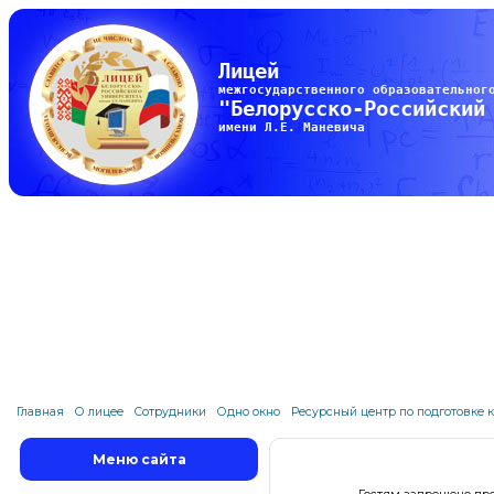
Лицей
межгосударственного образовательног
"Белорусско-Российский
имени Л.Е. Маневича
Главная
О лицее
Сотрудники
Одно окно
Ресурсный центр по подготовке 
Меню сайта