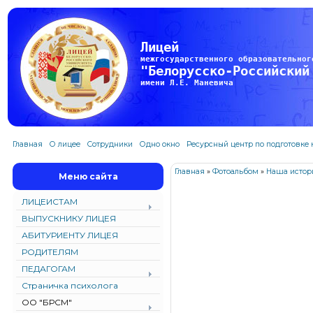
Лицей
межгосударственного образовательног
"Белорусско-Российский
имени Л.Е. Маневича
Главная
О лицее
Сотрудники
Одно окно
Ресурсный центр по подготовке
Главная
»
Фотоальбом
»
Наша истор
Меню сайта
ЛИЦЕИСТАМ
ВЫПУСКНИКУ ЛИЦЕЯ
АБИТУРИЕНТУ ЛИЦЕЯ
РОДИТЕЛЯМ
ПЕДАГОГАМ
Страничка психолога
ОО "БРСМ"