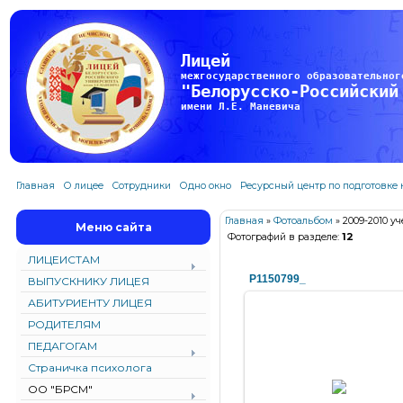
Лицей
межгосударственного образовательног
"Белорусско-Российский
имени Л.Е. Маневича
Главная
О лицее
Сотрудники
Одно окно
Ресурсный центр по подготовке
Главная
»
Фотоальбом
» 2009-2010 у
Меню сайта
Фотографий в разделе
:
12
ЛИЦЕИСТАМ
P1150799_
ВЫПУСКНИКУ ЛИЦЕЯ
АБИТУРИЕНТУ ЛИЦЕЯ
РОДИТЕЛЯМ
ПЕДАГОГАМ
Страничка психолога
30.04.2010
ОО "БРСМ"
liceybru