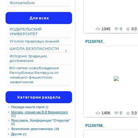
Фотоальбом
Для всех
РОДИТЕЛЬСКИЙ
1340
0
0.0
УНИВЕРСИТЕТ
Уголок правовых знаний
P1150763_
ШКОЛА БЕЗОПАСНОСТИ
История, традиции,
достижения
80-летие освобождения
Республики Беларусь от
30.04.2010
немецко-фашистских
захватчиков
liceybru
Категории раздела
Награда нашла героя
[1]
Москва, чтения им.В.И.Вернадского
1406
0
5.0
[12]
Ярославль, Конференция "Открытие"
[11]
P1150798_
Физические демотиваторы
[38]
Другие
[0]