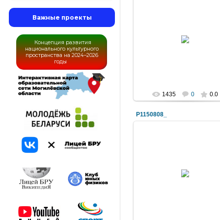
Важные проекты
30.04.2010
Концепция развития
liceybru
национального культурного
пространства на 2024–2026
годы
1435
0
0.0
P1150808_
30.04.2010
liceybru