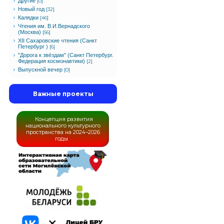
Другие
[0]
Новый год
[32]
Калядки
[46]
Чтения им. В.И.Вернадского
(Москва)
[56]
XII Сахаровские чтения (Санкт
Петербург )
[6]
"Дорога к звёздам" (Санкт Петербург.
Федерация космонавтики)
[2]
Выпускной вечер
[0]
Важные проекты
Концепция развития
национального культурного
пространства на 2024–2026
годы