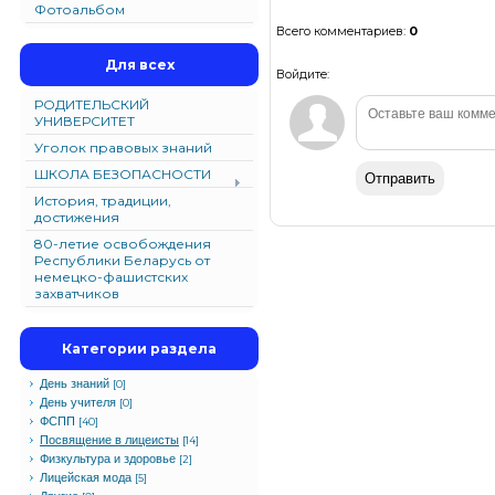
Фотоальбом
Всего комментариев
:
0
Для всех
Войдите:
РОДИТЕЛЬСКИЙ
УНИВЕРСИТЕТ
Уголок правовых знаний
ШКОЛА БЕЗОПАСНОСТИ
Отправить
История, традиции,
достижения
80-летие освобождения
Республики Беларусь от
немецко-фашистских
захватчиков
Категории раздела
День знаний
[0]
День учителя
[0]
ФСПП
[40]
Посвящение в лицеисты
[14]
Физкультура и здоровье
[2]
Лицейская мода
[5]