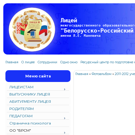
Лицей
межгосударственного образовательног
"Белорусско-Российский
имени Л.Е. Маневича
Главная
О лицее
Сотрудники
Одно окно
Ресурсный центр по подготовке
Главная
»
Фотоальбом
»
2011-2012 уч
Меню сайта
ЛИЦЕИСТАМ
ВЫПУСКНИКУ ЛИЦЕЯ
АБИТУРИЕНТУ ЛИЦЕЯ
РОДИТЕЛЯМ
ПЕДАГОГАМ
Страничка психолога
ОО "БРСМ"