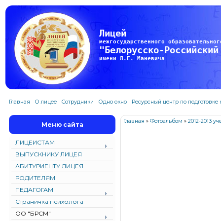
Лицей
межгосударственного образовательног
"Белорусско-Российский
имени Л.Е. Маневича
Главная
О лицее
Сотрудники
Одно окно
Ресурсный центр по подготовке
Главная
»
Фотоальбом
»
2012-2013 у
Меню сайта
ЛИЦЕИСТАМ
ВЫПУСКНИКУ ЛИЦЕЯ
АБИТУРИЕНТУ ЛИЦЕЯ
РОДИТЕЛЯМ
ПЕДАГОГАМ
Страничка психолога
ОО "БРСМ"