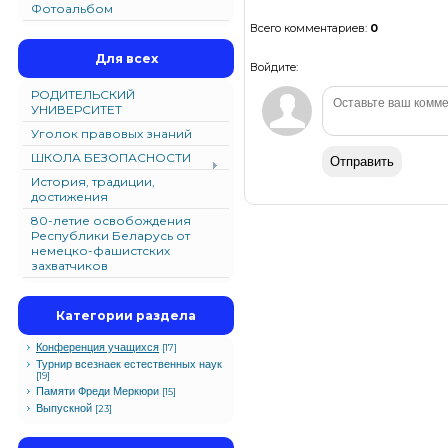
Фотоальбом
Всего комментариев
:
0
Для всех
Войдите:
РОДИТЕЛЬСКИЙ
УНИВЕРСИТЕТ
Уголок правовых знаний
ШКОЛА БЕЗОПАСНОСТИ
Отправить
История, традиции,
достижения
80-летие освобождения
Республики Беларусь от
немецко-фашистских
захватчиков
Категории раздела
Конференция учащихся
[17]
Турнир всезнаек естественных наук
[19]
Памяти Фреди Меркюри
[15]
Выпускной
[23]