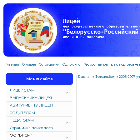
Лицей
межгосударственного образовательног
"Белорусско-Российский
имени Л.Е. Маневича
Главная
О лицее
Сотрудники
Одно окно
Ресурсный центр по подготовке
Главная
»
Фотоальбом
»
2006-2007 у
Меню сайта
ЛИЦЕИСТАМ
ВЫПУСКНИКУ ЛИЦЕЯ
АБИТУРИЕНТУ ЛИЦЕЯ
РОДИТЕЛЯМ
ПЕДАГОГАМ
Страничка психолога
ОО "БРСМ"