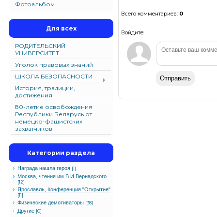
Фотоальбом
Всего комментариев
:
0
Для всех
Войдите:
РОДИТЕЛЬСКИЙ
УНИВЕРСИТЕТ
Уголок правовых знаний
ШКОЛА БЕЗОПАСНОСТИ
Отправить
История, традиции,
достижения
80-летие освобождения
Республики Беларусь от
немецко-фашистских
захватчиков
Категории раздела
Награда нашла героя
[1]
Москва, чтения им.В.И.Вернадского
[12]
Ярославль, Конференция "Открытие"
[11]
Физические демотиваторы
[38]
Другие
[0]