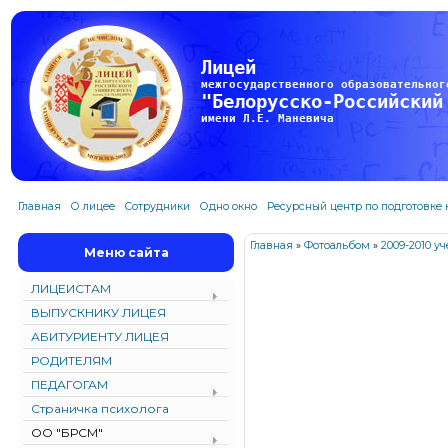
Лицей
межгосударственного образовательног
"Белорусско-Российский
имени Л.Е. Маневича
Главная
О лицее
Сотрудники
Одно окно
Ресурсный центр по подготовке
Главная
»
Фотоальбом
»
2009-2010 у
Меню сайта
ЛИЦЕИСТАМ
ВЫПУСКНИКУ ЛИЦЕЯ
АБИТУРИЕНТУ ЛИЦЕЯ
РОДИТЕЛЯМ
ПЕДАГОГАМ
Страничка психолога
ОО "БРСМ"